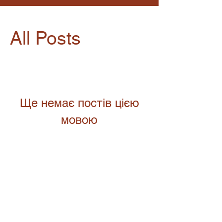
All Posts
Ще немає постів цією
мовою
Щойно пости будуть опубліковані,
ви побачите їх тут.
Політика конфіденційності.
Авторські
права © 2015 SLON education. Всі
права захищено.
Агентство, що надає спектр послуг з