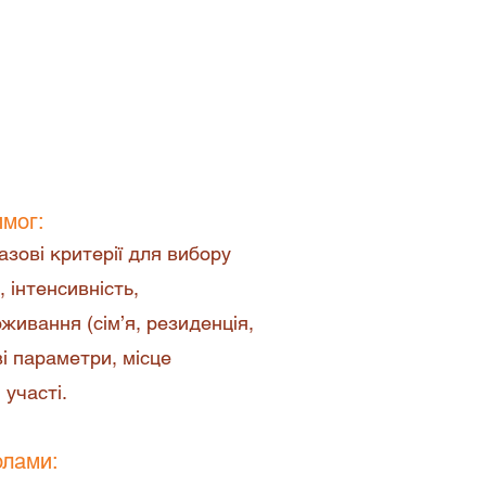
щодо участі у мовних
налізувати вимоги Клієнта та
 відмінності та вартість
кої мови
имог:
зові критерії для вибору
, інтенсивність,
оживання (сім’я, резиденція,
ві параметри, місце
 участі.
олами: