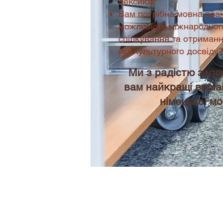
лексика?
Вам потрібна мовна пра
можливість міжнародног
спілкування та отриман
міжкультурного досвіду
Ми з радістю зап
вам найкращі варіа
німецької мо