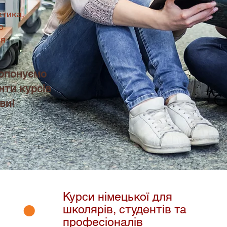
ктика,
о
ня
?
ропонуємо
нти курсів
ви!
Курси німецької для
•
школярів, студентів та
професіоналів