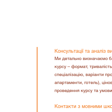
Ми надаємо консультації 
програмах, допомагаємо а
інформуємо про специфіку,
потенційних курсів німець
Консультації та аналіз в
Ми детально визначаємо ба
курсу – формат, тривалість
спеціалізацію, варіанти пр
апартаменти, готель), ціно
проведення курсу та умови
Контакти з мовними шк