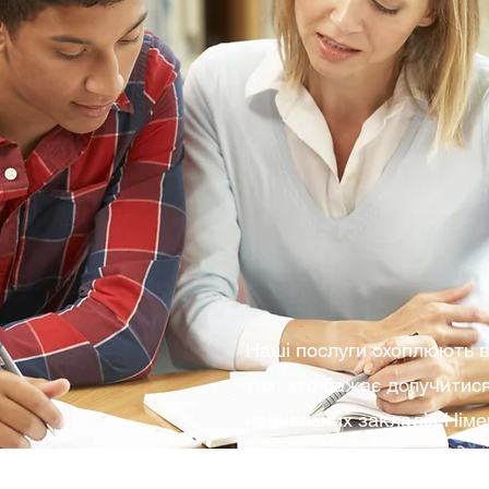
Курси німе
можливість о
Наші послуги охоплюють в
тих, хто бажає долучитис
навчальних закладів Німе