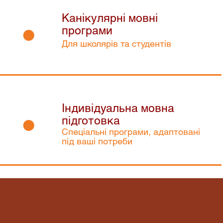
Канікулярні мовні
•
програми
Для школярів та студентів
Індивідуальна мовна
•
підготовка
Спеціальні програми, адаптовані
під ваші потреби
тайтеся до нас для отримання консульт
у виборі курсу німецької, що відповідає 