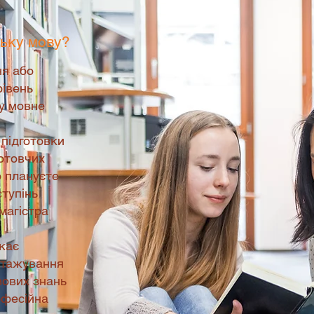
цьку мову?
ня або
рівень
 у мовне
 підготовки
готовчих
о плануєте
ступінь
магістра
кає
стажування
зових знань
офесійна