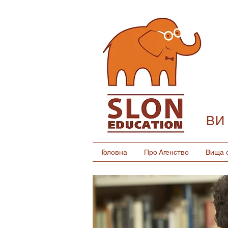
ВИ
Головна
Про Агенство
Вища о