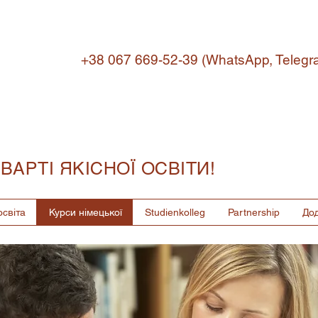
+38 067 669-52-39 (WhatsApp, Teleg
 ВАРТІ ЯКІСНОЇ ОСВІТИ!
Зал
світа
Курси німецької
Studienkolleg
Partnership
Дод