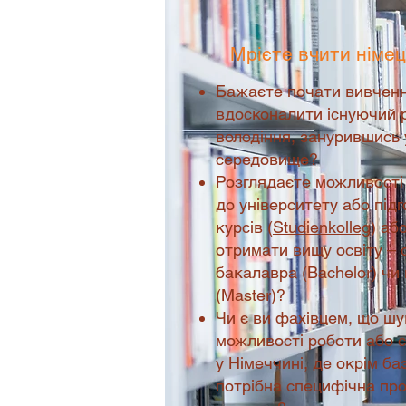
Мрієте вчити німе
Бажаєте почати вивчен
вдосконалити існуючий 
володіння, занурившись
середовище?
Розглядаєте можливості
до університету або під
курсів (
Studienkolleg
) аб
отримати вищу освіту – 
бакалавра (Bachelor) чи 
(Master)?
Чи є ви фахівцем, що шу
можливості роботи або 
у Німеччині, де окрім ба
потрібна специфічна пр