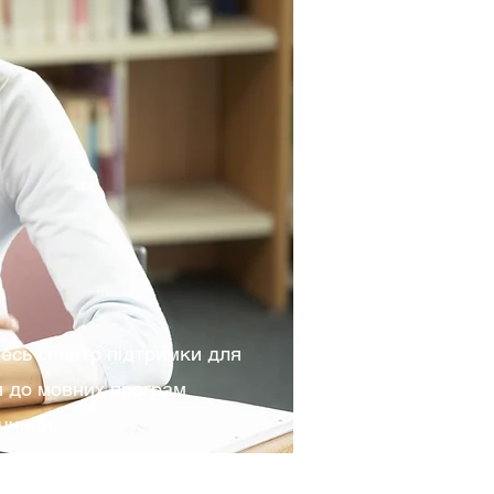
цької – ваша
панувати мову!
есь спектр підтримки для
я до мовних програм
ччини.