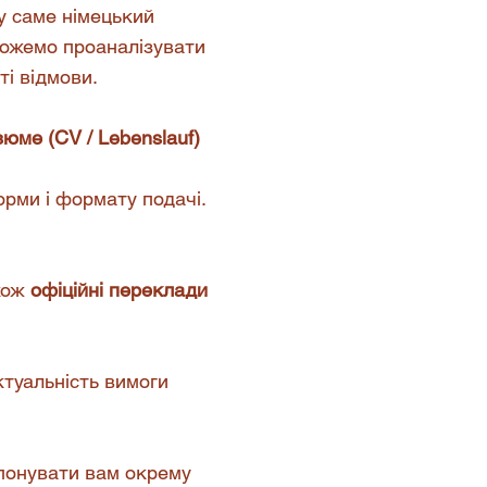
му саме німецький
можемо проаналізувати
ті відмови.
зюме (CV / Lebenslauf)
орми і формату подачі.
акож
офіційні переклади
туальність вимоги
понувати вам окрему