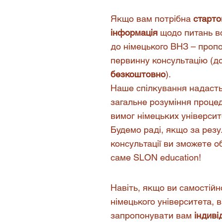
Якщо вам потрібна
старто
інформація
щодо питань в
до німецького ВНЗ – проп
первинну консультацію (д
безкоштовно
).
Наше спілкування надаст
загальне розуміння процед
вимог німецьких університ
Будемо раді, якщо за рез
консультації ви зможете о
саме SLON education!
Навіть, якщо ви самостійно
німецького університета, 
запропонувати вам
індиві