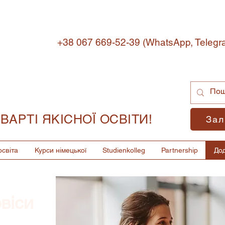
+38 067 669-52-39 (WhatsApp, Teleg
 ВАРТІ ЯКІСНОЇ ОСВІТИ!
Зал
світа
Курси німецької
Studienkolleg
Partnership
Дод
віси