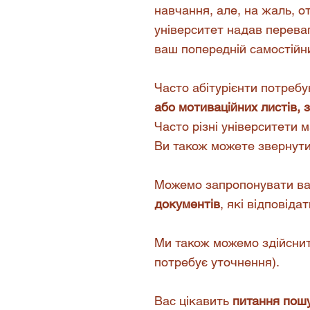
навчання, але, на жаль, о
університет надав перева
ваш попередній самостійни
Часто абітурієнти потреб
або мотиваційних листів, 
Часто різні університети м
Ви також можете звернутис
Можемо запропонувати в
документів
, які відповіда
Ми також можемо здійсни
потребує уточнення).
Вас цікавить
питання пош