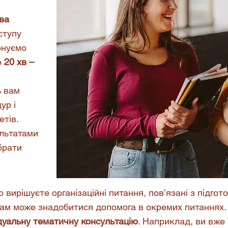
ва
ступу
онуємо
о
20 хв –
ь вам
ур і
етів.
ультатами
брати
 вирішуєте організаційні питання, пов’язані з підго
вам може знадобитися допомога в окремих питаннях.
дуальну тематичну консультацію
. Наприклад, ви вже