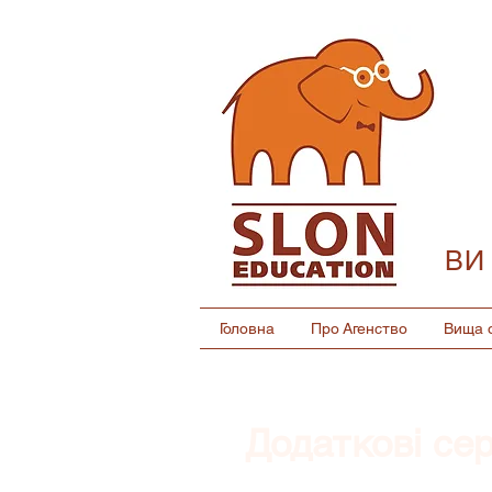
ВИ
Головна
Про Агенство
Вища о
Додаткові сер