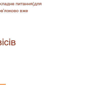
складне питання(для
ов’язково вже
ісів