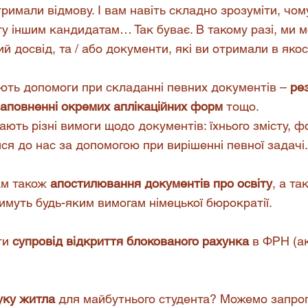
тримали відмову. І вам навіть складно зрозуміти, чо
гу іншим кандидатам… Так буває. В такому разі, ми 
й досвід, та / або документи, які ви отримали в якос
ують допомоги при складанні певних документів –
ре
заповненні окремих аплікаційних форм
тощо.
ають різні вимоги щодо документів: їхнього змісту, ф
я до нас за допомогою при вирішенні певної задачі.
ам також
апостилювання документів про освіту
, а т
тимуть будь-яким вимогам німецької бюрократії.
ти
супровід відкриття блокованого рахунка
в ФРН (ак
уку житла
для майбутнього студента? Можемо запро