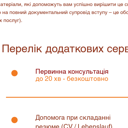
матеріали, які допоможуть вам успішно вирішити це 
ір на повний документальний супровід вступу – це об
 послуг).
Перелік додаткових серв
•
Первинна консультація
до 20 хв - безкоштовно
•
Допомога при складанні
резюме (CV / Lebenslauf)