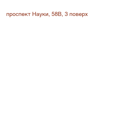
проспект Науки, 58В, 3 поверх
Київ, 03083
info@slon-edu.com
Політика конфіденційності.
Авторські